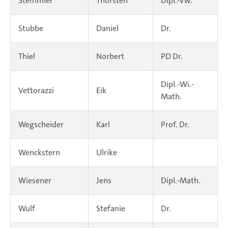
Stemmler
Thorsten
Dipl.-Vw.
Stubbe
Daniel
Dr.
Thiel
Norbert
PD Dr.
Dipl.-Wi.-
Vettorazzi
Eik
Math.
Wegscheider
Karl
Prof. Dr.
Wenckstern
Ulrike
Wiesener
Jens
Dipl.-Math.
Wulf
Stefanie
Dr.