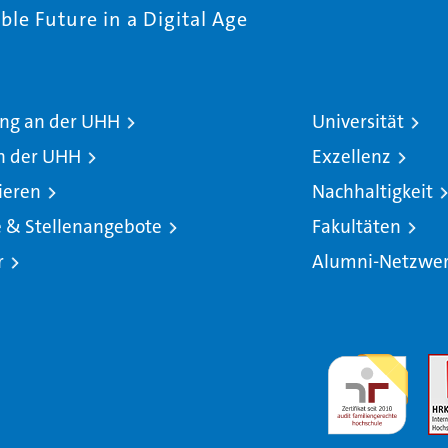
le Future in a Digital Age
ng an der UHH
Universität
n der UHH
Exzellenz
ieren
Nachhaltigkeit
e & Stellenangebote
Fakultäten
r
Alumni-Netzwe